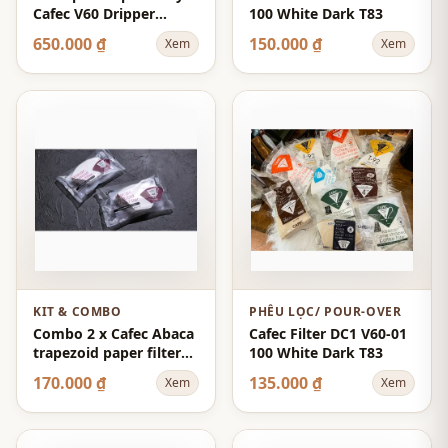
Cafec V60 Dripper
100 White Dark T83
Flower - Màu Vàng -
650.000 ₫
150.000 ₫
Xem
Xem
Size 02
KIT & COMBO
PHỄU LỌC/ POUR-OVER
Combo 2 x Cafec Abaca
Cafec Filter DC1 V60-01
trapezoid paper filter
100 White Dark T83
102 (brown)
170.000 ₫
135.000 ₫
Xem
Xem
100pcs/pack