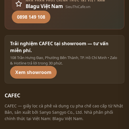
NHÀ PHÂN PHỐI CHÍNH THỨC TẠI VIỆT NAM
Blagu Việt Nam
SieuThiCafe.vn
0898 149 108
Trải nghiệm CAFEC tại showroom — tư vấn
miễn phí.
108 Trần Hưng Đạo, Phường Bến Thành, TP. Hồ Chí Minh • Zalo
& Hotline trả lời trong 30 phút.
Xem showroom
CAFEC
CAFEC — giấy lọc cà phê và dụng cụ pha chế cao cấp từ Nhật
Bản, sản xuất bởi Sanyo Sangyo Co., Ltd. Nhà phân phối
chính thức tại Việt Nam: Blagu Việt Nam.