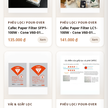
PHỄU LỌC/ POUR-OVER
PHỄU LỌC/ POUR-OVER
Cafec Paper Filter SFP1-
Cafec Paper Filter LC1-
100W - Cone V60-01
100W - Cone V60-01
Cup-1 100-Sheets -
Cup-1 100-Sheets -
135.000 ₫
141.000 ₫
Xem
Xem
White - SFP FSC
White - Light Roast
VẢI & GIẤY LỌC
PHỄU LỌC/ POUR-OVER