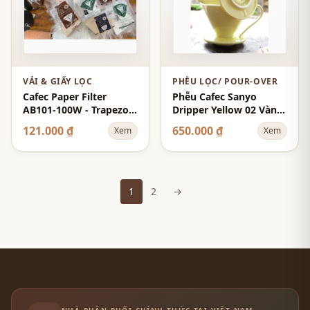
VẢI & GIẤY LỌC
PHỄU LỌC/ POUR-OVER
Cafec Paper Filter
Phễu Cafec Sanyo
AB101-100W - Trapezoid
Dripper Yellow 02 Vàng
101 1-2 Cups 100-Sheets
CFD-4YE
121.000 ₫
650.000 ₫
Xem
Xem
- White - Abaca
1
2
→