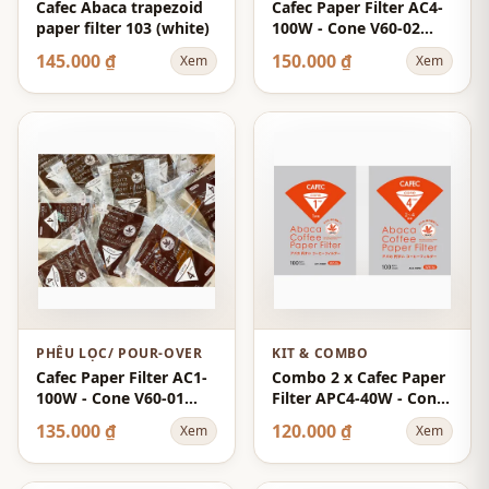
Cafec Abaca trapezoid
Cafec Paper Filter AC4-
paper filter 103 (white)
100W - Cone V60-02
Cup-4 100-Sheets -
145.000 ₫
150.000 ₫
Xem
Xem
White - Abaca
PHỄU LỌC/ POUR-OVER
KIT & COMBO
Cafec Paper Filter AC1-
Combo 2 x Cafec Paper
100W - Cone V60-01
Filter APC4-40W - Cone
Cup-1 100-Sheets -
V60-02 Cup-4 40-Sheets
135.000 ₫
120.000 ₫
Xem
Xem
White - Abaca
- White - Abaca+