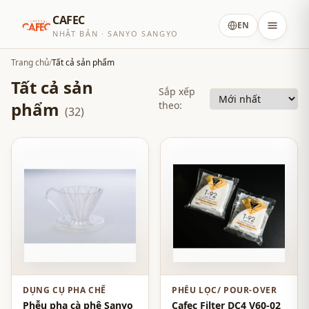
CAFEC
EN
NHẬT BẢN · SANYO SANGYO
Trang chủ
/
Tất cả sản phẩm
Tất cả sản
Sắp xếp
phẩm
theo:
(32)
DỤNG CỤ PHA CHẾ
PHỄU LỌC/ POUR-OVER
Phễu pha cà phê Sanyo
Cafec Filter DC4 V60-02