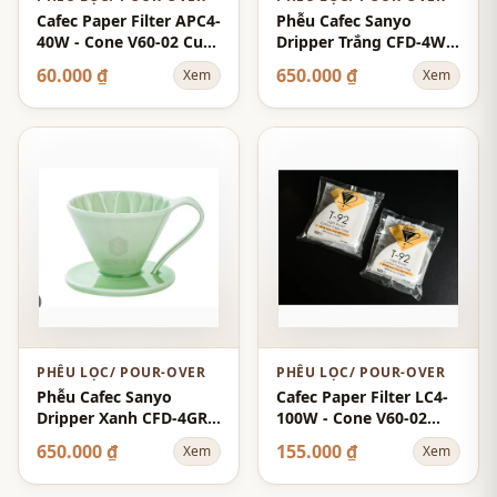
Cafec Paper Filter APC4-
Phễu Cafec Sanyo
40W - Cone V60-02 Cup-
Dripper Trắng CFD-4WH
4 40-Sheets - White -
(trắng)
60.000 ₫
650.000 ₫
Xem
Xem
Abaca+
PHỄU LỌC/ POUR-OVER
PHỄU LỌC/ POUR-OVER
Phễu Cafec Sanyo
Cafec Paper Filter LC4-
Dripper Xanh CFD-4GR
100W - Cone V60-02
(Xanh)
Cup-4 100-Sheets -
650.000 ₫
155.000 ₫
Xem
Xem
White - Light Roast