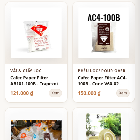
VẢI & GIẤY LỌC
PHỄU LỌC/ POUR-OVER
Cafec Paper Filter
Cafec Paper Filter AC4-
AB101-100B - Trapezoid
100B - Cone V60-02
101 1-2 cups 100-Sheets
Cup-4 100-Sheets -
121.000 ₫
150.000 ₫
Xem
Xem
- Brown - Abaca
Brown - Abaca