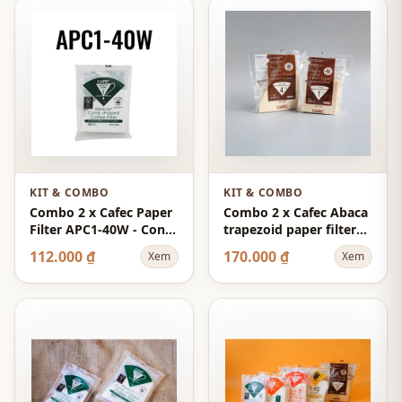
KIT & COMBO
KIT & COMBO
Combo 2 x Cafec Paper
Combo 2 x Cafec Abaca
Filter APC1-40W - Cone
trapezoid paper filter
V60-01 Cup-1 40-Sheets
102 (white)
112.000 ₫
170.000 ₫
Xem
Xem
- White - Abaca+
100pcs/pack