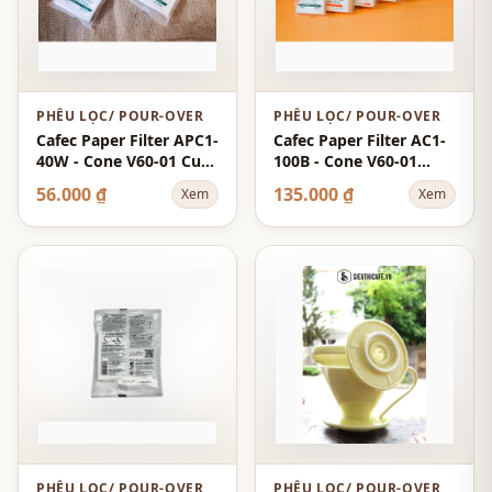
PHỄU LỌC/ POUR-OVER
PHỄU LỌC/ POUR-OVER
Cafec Paper Filter APC1-
Cafec Paper Filter AC1-
40W - Cone V60-01 Cup-
100B - Cone V60-01
1 40-Sheets - White -
Cup-1 100-Sheets -
56.000 ₫
135.000 ₫
Xem
Xem
Abaca+
Brown - Abaca
PHỄU LỌC/ POUR-OVER
PHỄU LỌC/ POUR-OVER