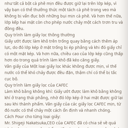
như tất cả bột cà phê mịn đều được giữ lại trên lớp kép, vì
vậy bạn có thể thưởng thức một tách cà phê trong veo mà
không bị vẩn đục bởi những bụi mịn cà phê. Và hơn thế nữa,
lớp kếp hai mặt còn cho phép nước chảy một cách trơn tru và
đồng đều.
Quy trình làm giấy lọc thông thường
Giấy ướt được làm khô trên trống quay bằng cách thêm áp
lực, do đó lớp kép ở mặt trống bị ép phẳng và khi đó giấy chỉ
có một mặt kép. Và hơn nữa, chiều cao của lớp kép cũng thấp
hơn do trong quá trình làm khô đã kéo căng giấy.
Vân giấy của Một loại giấy lọc khác không được mịn, vì thế
nước có thể khó chảy được đều đặn, thậm chí có thể bị tắc
cục bộ.
Quy trình làm giấy lọc của CAFEC
Làm khô bằng không khí: Giấy ướt được làm khô bằng không
khí ở trạng thái phẳng, nhờ đó lớp kép ở hai mặt được giữ lại
sau khi thành phẩm. Vân giấy của các giấy lọc CAFEC mịn, từ
đó nước có thể chảy một cách ổn định và nhanh chóng.
Cách Pour cho từng loại giấy:
Mr. Shigeji Nakatsuka,CEO của CAFEC đã có chia sẻ về quá