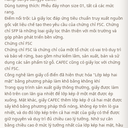
Dùng tương thích: Phễu đáy nhọn size 01, tất cả các mức
rang.
Điểm nổi trội: Là giấy lọc đáp ứng tiêu chuẩn truy xuất nguồn
gốc vật liệu chế tạo theo yêu cầu của chứng chỉ FSC. Chứng
chỉ SFP là những loại giấy lọc thân thiện với môi trường và
góp phần phát triển bền vững.
Chứng chỉ FSC
Chứng chỉ FSC là chứng chỉ của một tổ chức có vai trò duy trì
và bảo vệ rừng, bao gồm như kiểm lâm, sản xuất, bán và sử
dụng các sản phẩm từ gỗ. CAFEC cũng có giấy lọc với chứng
chỉ FSC.
Công nghệ làm giấy cổ điển đã hiện thực hóa "Lớp kép hai
mặt" bằng phương pháp làm khô bằng không khí
Trong quy trình sản xuất giấy thông thường, giấy được làm
khô trên con lăn gia nhiệt để lớp kép ở một mặt được ép
xuống. Mặt khác, giấy CAFEC thêm lớp kép ở cả hai mặt được
sấy khô bằng phương pháp thổi nóng, không ép trên lò gia
nhiệt, và do đó lớp kép trên cả hai mặt của giấy có thể được
giữ nguyên và duy trì đủ chiều cao lý tưởng. Nhờ sự cân
bằng chiều cao ở mức lý tưởng nhất của lớp kép hai mặt, hầu