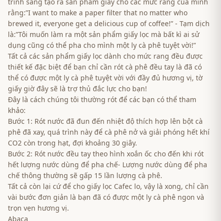
trình sáng tạo ra sản phẩm giấy cho các mức rang của mình
rằng:”I want to make a paper filter that no matter who
brewed it, everyone get a delicious cup of coffee!” - Tạm dịch
là:”Tôi muốn làm ra một sản phẩm giấy lọc mà bất kì ai sử
dụng cũng có thể pha cho mình một ly cà phê tuyệt vời!”
Tất cả các sản phẩm giấy lọc dành cho mức rang đều được
thiết kế đặc biệt để bạn chỉ cần rót cà phê đều tay là đã có
thể có được một ly cà phê tuyệt vời với đầy đủ hương vị, tờ
giấy giờ đây sẽ là trợ thủ đắc lực cho bạn!
Đây là cách chúng tôi thường rót để các bạn có thể tham
khảo:
Bước 1: Rót nước đã đun đến nhiệt độ thích hợp lên bột cà
phê đã xay, quá trình này để cà phê nở và giải phóng hết khí
CO2 còn trong hạt, đợi khoảng 30 giây.
Bước 2: Rót nước đều tay theo hình xoắn ốc cho đến khi rót
hết lượng nước dùng để pha chế- Lượng nước dùng để pha
chế thông thường sẽ gấp 15 lần lượng cà phê.
Tất cả còn lại cứ để cho giấy lọc Cafec lo, vậy là xong, chỉ cần
vài bước đơn giản là bạn đã có được một ly cà phê ngon và
trọn vẹn hương vị.
Abaca