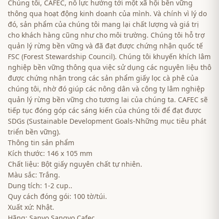
Chúng tôi, CAFEC, nỗ lực hướng tới một xã hội bền vững
thông qua hoạt động kinh doanh của mình. Và chính vì lý do
đó, sản phẩm của chúng tôi mang lại chất lượng và giá trị
cho khách hàng cũng như cho môi trường. Chúng tôi hỗ trợ
quản lý rừng bền vững và đã đạt được chứng nhận quốc tế
FSC (Forest Stewardship Council). Chúng tôi khuyến khích lâm
nghiệp bền vững thông qua việc sử dụng các nguyên liệu thô
được chứng nhận trong các sản phẩm giấy lọc cà phê của
chúng tôi, nhờ đó giúp các nông dân và công ty lâm nghiệp
quản lý rừng bền vững cho tương lai của chúng ta. CAFEC sẽ
tiếp tục đóng góp các sáng kiến ​​của chúng tôi để đạt được
SDGs (Sustainable Development Goals-Những mục tiêu phát
triển bền vững).
Thông tin sản phẩm
Kích thước: 146 x 105 mm
Chất liệu: Bột giấy nguyên chất tự nhiên.
Màu sắc: Trắng.
Dung tích: 1-2 cup..
Quy cách đóng gói: 100 tờ/túi.
Xuất xứ: Nhật.
Hãng: Sanyo Sangyo Cafec.