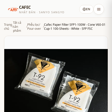
CAFEC
EN
NHẬT BẢN · SANYO SANGYO
Tất cả
Trang
Phễu lọc/
Cafec Paper Filter SFP1-100W - Cone V60-01
/
sản
/
/
chủ
Pour-over
Cup-1 100-Sheets - White - SFP FSC
phẩm