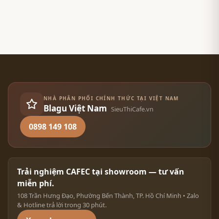
NHÀ PHÂN PHỐI CHÍNH THỨC TẠI VIỆT NAM
Blagu Việt Nam
SieuThiCafe.vn
0898 149 108
Trải nghiệm CAFEC tại showroom — tư vấn
miễn phí.
108 Trần Hưng Đạo, Phường Bến Thành, TP. Hồ Chí Minh • Zalo
& Hotline trả lời trong 30 phút.