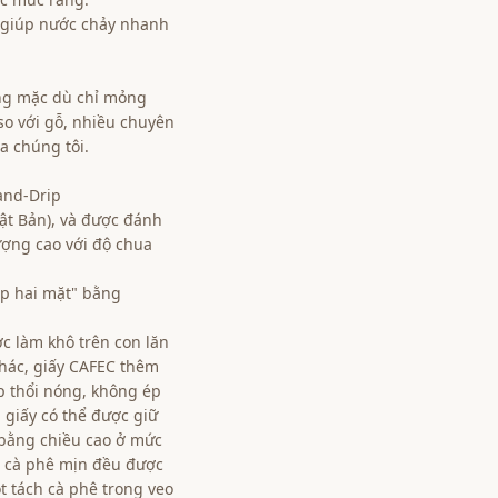
, giúp nước chảy nhanh
ờng mặc dù chỉ mỏng
o với gỗ, nhiều chuyên
a chúng tôi.
Hand-Drip
ật Bản), và được đánh
lượng cao với độ chua
ép hai mặt" bằng
c làm khô trên con lăn
khác, giấy CAFEC thêm
p thổi nóng, không ép
a giấy có thể được giữ
 bằng chiều cao ở mức
ột cà phê mịn đều được
ột tách cà phê trong veo