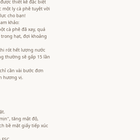
được thiết kế đặc biệt
 một ly cà phê tuyệt vời
 lực cho bạn!
ham khảo:
ột cà phê đã xay, quá
 trong hạt, đợi khoảng
hi rót hết lượng nước
g thường sẽ gấp 15 lần
, chỉ cần vài bước đơn
n hương vị.
ặt.
mịn", tăng mật độ,
ch bề mặt giấy tiếp xúc
 FSC.