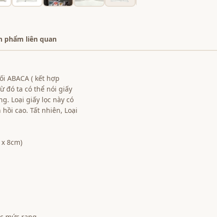
n phẩm liên quan
ối ABACA ( kết hợp
 đó ta có thể nói giấy
ng. Loại giấy lọc này có
hồi cao. Tất nhiên, Loại
 x 8cm)
.
ác mức rang.