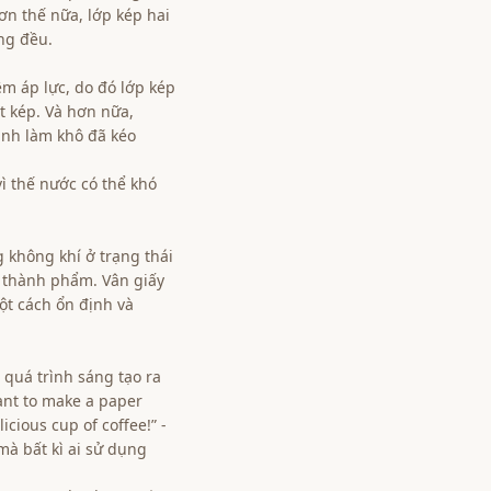
n thế nữa, lớp kép hai
ng đều.
m áp lực, do đó lớp kép
t kép. Và hơn nữa,
ình làm khô đã kéo
vì thế nước có thể khó
 không khí ở trạng thái
i thành phẩm. Vân giấy
ột cách ổn định và
 quá trình sáng tạo ra
ant to make a paper
icious cup of coffee!” -
mà bất kì ai sử dụng