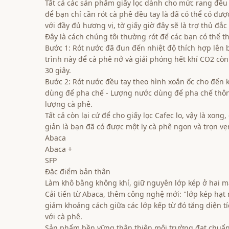
Tất cả các sản phẩm giấy lọc dành cho mức rang đều 
để bạn chỉ cần rót cà phê đều tay là đã có thể có được
với đầy đủ hương vị, tờ giấy giờ đây sẽ là trợ thủ đắc
Đây là cách chúng tôi thường rót để các bạn có thể t
Bước 1: Rót nước đã đun đến nhiệt độ thích hợp lên b
trình này để cà phê nở và giải phóng hết khí CO2 còn
30 giây.
Bước 2: Rót nước đều tay theo hình xoắn ốc cho đến k
dùng để pha chế - Lượng nước dùng để pha chế thôn
lượng cà phê.
Tất cả còn lại cứ để cho giấy lọc Cafec lo, vậy là xong
giản là bạn đã có được một ly cà phê ngon và trọn vẹ
Abaca
Abaca +
SFP
Đặc điểm bản thân
Làm khô bằng không khí, giữ nguyên lớp kép ở hai m
Cải tiến từ Abaca, thêm công nghệ mới: "lớp kép hạt 
giảm khoảng cách giữa các lớp kếp từ đó tăng diện tí
với cà phê.
Sản phẩm bền vững thân thiện môi trường đạt chuẩn