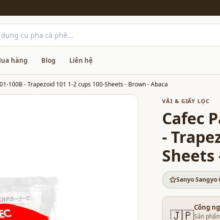
ua hàng
Blog
Liên hệ
101-100B - Trapezoid 101 1-2 cups 100-Sheets - Brown - Abaca
VẢI & GIẤY LỌC
Cafec P
- Trape
Sheets 
Sanyo Sangyo 
Công ng
🇯🇵
Sản phẩm