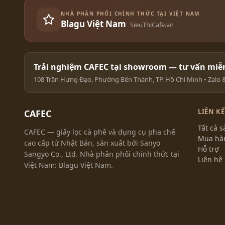
NHÀ PHÂN PHỐI CHÍNH THỨC TẠI VIỆT NAM
Blagu Việt Nam
SieuThiCafe.vn
Trải nghiệm CAFEC tại showroom — tư vấn miễn
108 Trần Hưng Đạo, Phường Bến Thành, TP. Hồ Chí Minh • Zalo & 
LIÊN K
CAFEC
Tất cả 
CAFEC — giấy lọc cà phê và dụng cụ pha chế
Mua hà
cao cấp từ Nhật Bản, sản xuất bởi Sanyo
Hỗ trợ
Sangyo Co., Ltd. Nhà phân phối chính thức tại
Liên hệ
Việt Nam: Blagu Việt Nam.