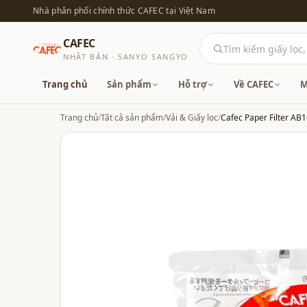
Nhà phân phối chính thức CAFEC tại Việt Nam
CAFEC
NHẬT BẢN · SANYO SANGYO
Trang chủ
Sản phẩm
Hỗ trợ
Về CAFEC
M
Trang chủ
/
Tất cả sản phẩm
/
Vải & Giấy lọc
/
Cafec Paper Filter AB