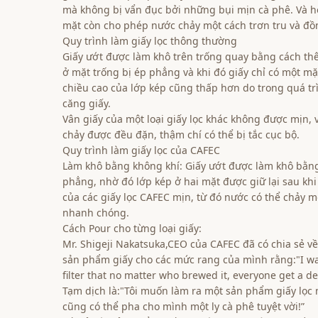
mà không bị vẩn đục bởi những bụi mịn cà phê. Và hơ
mặt còn cho phép nước chảy một cách trơn tru và đồ
Quy trình làm giấy lọc thông thường
Giấy ướt được làm khô trên trống quay bằng cách thê
ở mặt trống bị ép phẳng và khi đó giấy chỉ có một mặ
chiều cao của lớp kép cũng thấp hơn do trong quá tr
căng giấy.
Vân giấy của một loại giấy lọc khác không được mịn, 
chảy được đều đặn, thậm chí có thể bị tắc cục bộ.
Quy trình làm giấy lọc của CAFEC
Làm khô bằng không khí: Giấy ướt được làm khô bằng
phẳng, nhờ đó lớp kép ở hai mặt được giữ lại sau kh
của các giấy lọc CAFEC mịn, từ đó nước có thể chảy m
nhanh chóng.
Cách Pour cho từng loại giấy:
Mr. Shigeji Nakatsuka,CEO của CAFEC đã có chia sẻ về
sản phẩm giấy cho các mức rang của mình rằng:"I w
filter that no matter who brewed it, everyone get a del
Tạm dịch là:"Tôi muốn làm ra một sản phẩm giấy lọc 
cũng có thể pha cho mình một ly cà phê tuyệt vời!”