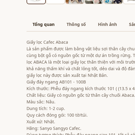
Tổng quan
Thông số
Hình ảnh
Sả
Giấy lọc Cafec Abaca
Là sản phẩm được làm bằng vật liệu sợi thân cây chu
cùng bột gỗ có nguồn gốc từ một dự án trồng rừng. Từ
lọc ABACA là một loại giấy lọc thân thiện với môi trườ
khả năng thấm khí và chất lỏng tốt, dẻo dai và độ đàn 
giấy lọc này được sản xuất tại Nhật Bản.
Giấy đáy ngang AB101 - 100B
Kích thước: Phễu đáy ngang kích thước 101 ( (13.5 x 4
Chất liệu: Giấy có nguồn gốc từ thân cây chuối Abaca
Màu sắc: Nâu.
Dung tích: 1-2 cup.
Quy cách đóng gói: 100 tờ/túi.
Xuất xứ: Nhật.
Hãng: Sanyo Sangyo Cafec.
Dùng tương thích: Phễu đáy ngang size 101, tất cả c