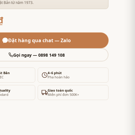
ật Bản từ năm 1973.
₫
Đặt hàng qua chat — Zalo
Gọi ngay — 0898 149 108
ật Bản
4–6 phút
FEC
Pha hoàn hảo
uality
Giao toàn quốc
ndard
Miễn phí đơn 500K+