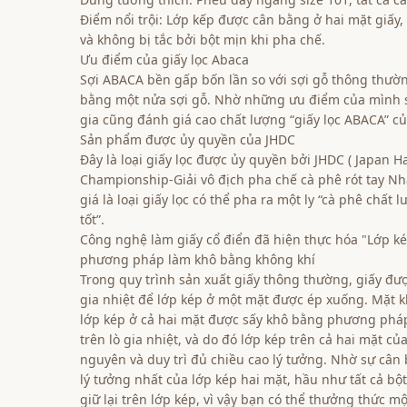
Điểm nổi trội: Lớp kếp được cân bằng ở hai mặt giấy
và không bị tắc bởi bột mịn khi pha chế.
Ưu điểm của giấy lọc Abaca
Sợi ABACA bền gấp bốn lần so với sợi gỗ thông thư
bằng một nửa sợi gỗ. Nhờ những ưu điểm của mình s
gia cũng đánh giá cao chất lượng “giấy lọc ABACA” củ
Sản phẩm được ủy quyền của JHDC
Đây là loại giấy lọc được ủy quyền bởi JHDC ( Japan 
Championship-Giải vô địch pha chế cà phê rót tay Nh
giá là loại giấy lọc có thể pha ra một ly “cà phê chất 
tốt”.
Công nghệ làm giấy cổ điển đã hiện thực hóa "Lớp k
phương pháp làm khô bằng không khí
Trong quy trình sản xuất giấy thông thường, giấy đượ
gia nhiệt để lớp kép ở một mặt được ép xuống. Mặt 
lớp kép ở cả hai mặt được sấy khô bằng phương phá
trên lò gia nhiệt, và do đó lớp kép trên cả hai mặt củ
nguyên và duy trì đủ chiều cao lý tưởng. Nhờ sự cân
lý tưởng nhất của lớp kép hai mặt, hầu như tất cả b
giữ lại trên lớp kép, vì vậy bạn có thể thưởng thức m