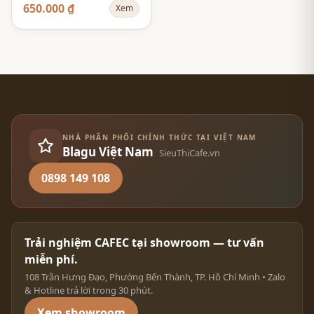
Flower - Màu Vàng -
650.000 ₫
Xem
Size 02
NHÀ PHÂN PHỐI CHÍNH THỨC TẠI VIỆT NAM
Blagu Việt Nam
SieuThiCafe.vn
0898 149 108
Trải nghiệm CAFEC tại showroom — tư vấn
miễn phí.
108 Trần Hưng Đạo, Phường Bến Thành, TP. Hồ Chí Minh • Zalo
& Hotline trả lời trong 30 phút.
Xem showroom