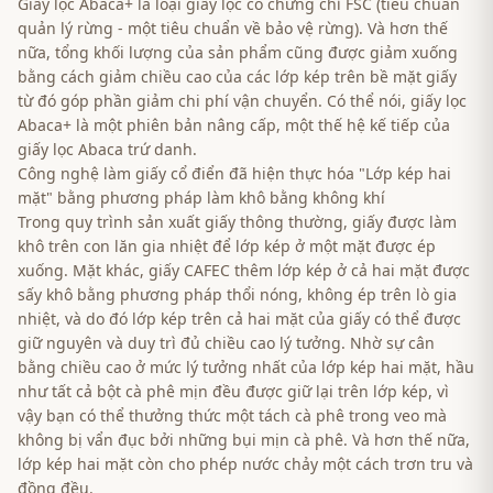
Giấy lọc Abaca+ là loại giấy lọc có chứng chỉ FSC (tiêu chuẩn
quản lý rừng - một tiêu chuẩn về bảo vệ rừng). Và hơn thế
nữa, tổng khối lượng của sản phẩm cũng được giảm xuống
bằng cách giảm chiều cao của các lớp kép trên bề mặt giấy
từ đó góp phần giảm chi phí vận chuyển. Có thể nói, giấy lọc
Abaca+ là một phiên bản nâng cấp, một thế hệ kế tiếp của
giấy lọc Abaca trứ danh.
Công nghệ làm giấy cổ điển đã hiện thực hóa "Lớp kép hai
mặt" bằng phương pháp làm khô bằng không khí
Trong quy trình sản xuất giấy thông thường, giấy được làm
khô trên con lăn gia nhiệt để lớp kép ở một mặt được ép
xuống. Mặt khác, giấy CAFEC thêm lớp kép ở cả hai mặt được
sấy khô bằng phương pháp thổi nóng, không ép trên lò gia
nhiệt, và do đó lớp kép trên cả hai mặt của giấy có thể được
giữ nguyên và duy trì đủ chiều cao lý tưởng. Nhờ sự cân
bằng chiều cao ở mức lý tưởng nhất của lớp kép hai mặt, hầu
như tất cả bột cà phê mịn đều được giữ lại trên lớp kép, vì
vậy bạn có thể thưởng thức một tách cà phê trong veo mà
không bị vẩn đục bởi những bụi mịn cà phê. Và hơn thế nữa,
lớp kép hai mặt còn cho phép nước chảy một cách trơn tru và
đồng đều.