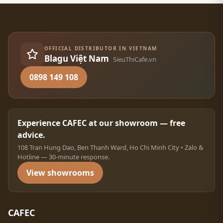
OFFICIAL DISTRIBUTOR IN VIETNAM
Blagu Việt Nam
SieuThiCafe.vn
0898 149 108
Experience CAFEC at our showroom — free
advice.
108 Tran Hung Dao, Ben Thanh Ward, Ho Chi Minh City • Zalo &
Hotline — 30-minute response.
View showrooms
CAFEC