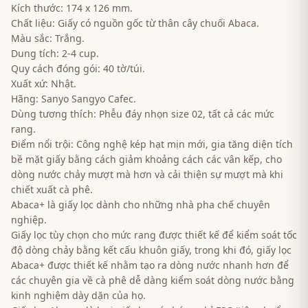
Kích thước: 174 x 126 mm.
Chất liệu: Giấy có nguồn gốc từ thân cây chuối Abaca.
Màu sắc: Trắng.
Dung tích: 2-4 cup.
Quy cách đóng gói: 40 tờ/túi.
Xuất xứ: Nhật.
Hãng: Sanyo Sangyo Cafec.
Dùng tương thích: Phễu đáy nhọn size 02, tất cả các mức
rang.
Điểm nổi trội: Công nghệ kép hạt mịn mới, gia tăng diện tích
bề mặt giấy bằng cách giảm khoảng cách các vân kếp, cho
dòng nước chảy mượt mà hơn và cải thiện sự mượt mà khi
chiết xuất cà phê.
Abaca+ là giấy lọc dành cho những nhà pha chế chuyên
nghiệp.
Giấy lọc tùy chọn cho mức rang được thiết kế để kiểm soát tốc
độ dòng chảy bằng kết cấu khuôn giấy, trong khi đó, giấy lọc
Abaca+ được thiết kế nhằm tạo ra dòng nước nhanh hơn để
các chuyên gia về cà phê dễ dàng kiểm soát dòng nước bằng
kinh nghiệm dày dặn của họ.