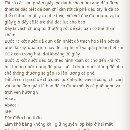
Tất cả các sản phẩm giấy lọc dành cho mức rang đều được
thiết kế đặc biệt để bạn chỉ cần rót cà phê đều tay là đã có
thể có được một ly cà phê tuyệt vời với đầy đủ hương vị, tờ
giấy giờ đây sẽ là trợ thủ đắc lực cho bạn!
Đây là cách chúng tôi thường rót để các bạn có thể tham
khảo:
Bước 1: Rót nước đã đun đến nhiệt độ thích hợp lên bột cà
phê đã xay, quá trình này để cà phê nở và giải phóng hết khí
CO2 còn trong hạt, đợi khoảng 30 giây.
Bước 2: Rót nước đều tay theo hình xoắn ốc cho đến khi rót
hết lượng nước dùng để pha chế - Lượng nước dùng để pha
chế thông thường sẽ gấp 15 lần lượng cà phê.
Tất cả còn lại cứ để cho giấy lọc Cafec lo, vậy là xong, chỉ cần
vài bước đơn giản là bạn đã có được một ly cà phê ngon và
trọn vẹn hương vị.
Abaca
Abaca +
SFP
Đặc điểm bản thân
Làm khô bằng không khí, giữ nguyên lớp kép ở hai mặt.