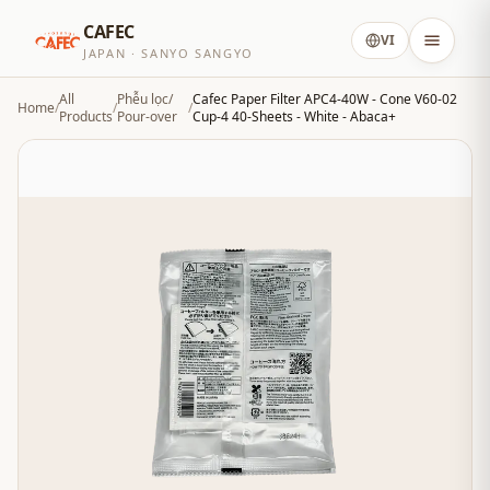
CAFEC
VI
JAPAN · SANYO SANGYO
All
Phễu lọc/
Cafec Paper Filter APC4-40W - Cone V60-02
Home
/
/
/
Products
Pour-over
Cup-4 40-Sheets - White - Abaca+