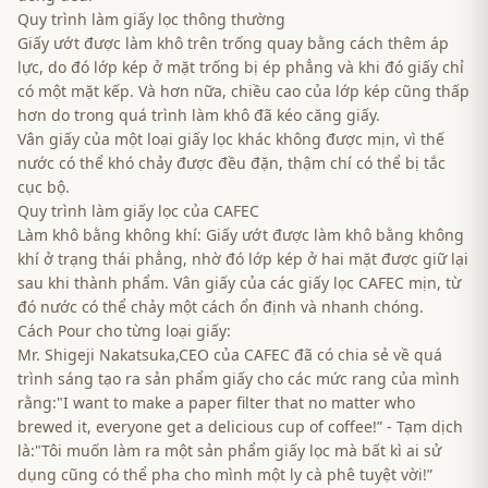
Quy trình làm giấy lọc thông thường
Giấy ướt được làm khô trên trống quay bằng cách thêm áp
lực, do đó lớp kép ở mặt trống bị ép phẳng và khi đó giấy chỉ
có một mặt kếp. Và hơn nữa, chiều cao của lớp kép cũng thấp
hơn do trong quá trình làm khô đã kéo căng giấy.
Vân giấy của một loại giấy lọc khác không được mịn, vì thế
nước có thể khó chảy được đều đặn, thậm chí có thể bị tắc
cục bộ.
Quy trình làm giấy lọc của CAFEC
Làm khô bằng không khí: Giấy ướt được làm khô bằng không
khí ở trạng thái phẳng, nhờ đó lớp kép ở hai mặt được giữ lại
sau khi thành phẩm. Vân giấy của các giấy lọc CAFEC mịn, từ
đó nước có thể chảy một cách ổn định và nhanh chóng.
Cách Pour cho từng loại giấy:
Mr. Shigeji Nakatsuka,CEO của CAFEC đã có chia sẻ về quá
trình sáng tạo ra sản phẩm giấy cho các mức rang của mình
rằng:"I want to make a paper filter that no matter who
brewed it, everyone get a delicious cup of coffee!” - Tạm dịch
là:"Tôi muốn làm ra một sản phẩm giấy lọc mà bất kì ai sử
dụng cũng có thể pha cho mình một ly cà phê tuyệt vời!”