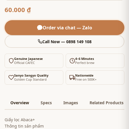
60.000 ₫
Order via chat — Zalo
Call Now — 0898 149 108
Genuine Japanese
4–6 Minutes
Official CAFEC
Perfect brew
Sanyo Sangyo Quality
Nationwide
Golden Cup Standard
Free on 500K+
Overview
Specs
Images
Related Products
Giấy lọc Abaca+
Thông tin sản phẩm