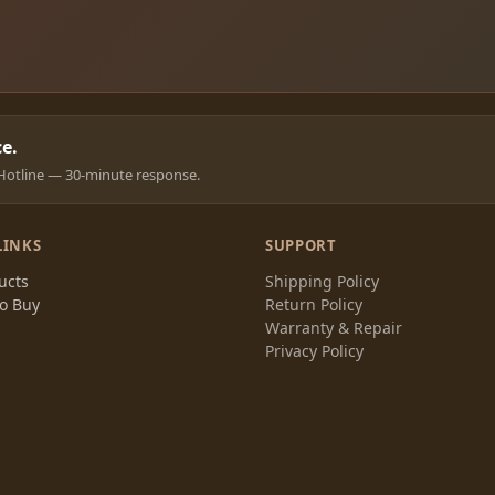
e.
Hotline — 30-minute response.
LINKS
SUPPORT
ucts
Shipping Policy
o Buy
Return Policy
t
Warranty & Repair
Privacy Policy