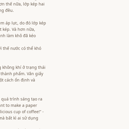
n thế nữa, lớp kép hai
ng đều.
m áp lực, do đó lớp kép
t kép. Và hơn nữa,
ình làm khô đã kéo
vì thế nước có thể khó
 không khí ở trạng thái
i thành phẩm. Vân giấy
ột cách ổn định và
 quá trình sáng tạo ra
nt to make a paper
icious cup of coffee!” -
mà bất kì ai sử dụng