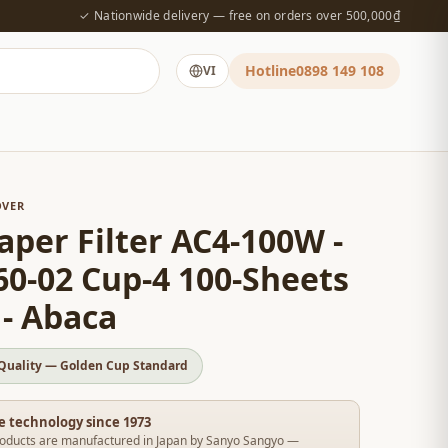
✓ Nationwide delivery — free on orders over 500,000₫
Hotline
0898 149 108
VI
OVER
aper Filter AC4-100W -
0-02 Cup-4 100-Sheets
 - Abaca
Quality — Golden Cup Standard
e technology since 1973
oducts are manufactured in Japan by Sanyo Sangyo —