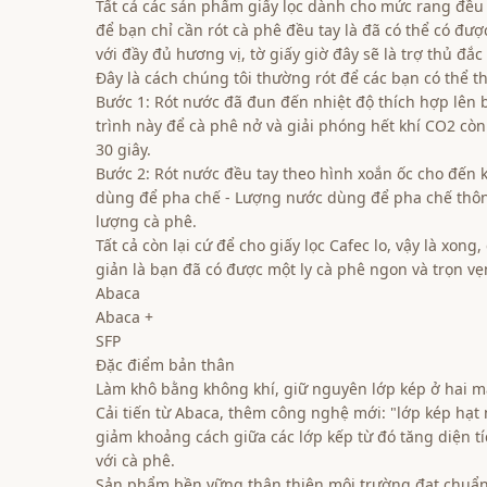
Tất cả các sản phẩm giấy lọc dành cho mức rang đều 
để bạn chỉ cần rót cà phê đều tay là đã có thể có được
với đầy đủ hương vị, tờ giấy giờ đây sẽ là trợ thủ đắc
Đây là cách chúng tôi thường rót để các bạn có thể t
Bước 1: Rót nước đã đun đến nhiệt độ thích hợp lên b
trình này để cà phê nở và giải phóng hết khí CO2 còn
30 giây.
Bước 2: Rót nước đều tay theo hình xoắn ốc cho đến k
dùng để pha chế - Lượng nước dùng để pha chế thôn
lượng cà phê.
Tất cả còn lại cứ để cho giấy lọc Cafec lo, vậy là xong
giản là bạn đã có được một ly cà phê ngon và trọn vẹ
Abaca
Abaca +
SFP
Đặc điểm bản thân
Làm khô bằng không khí, giữ nguyên lớp kép ở hai m
Cải tiến từ Abaca, thêm công nghệ mới: "lớp kép hạt 
giảm khoảng cách giữa các lớp kếp từ đó tăng diện tí
với cà phê.
Sản phẩm bền vững thân thiện môi trường đạt chuẩn