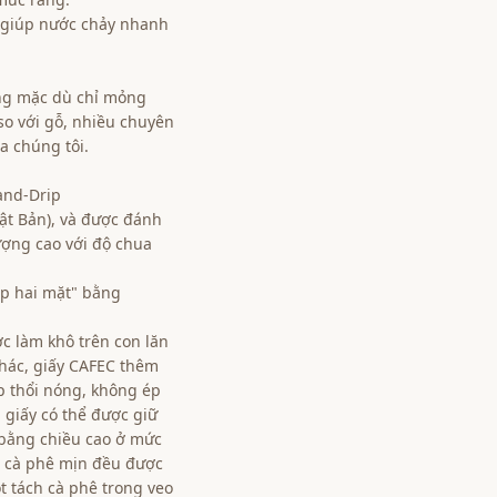
, giúp nước chảy nhanh
ờng mặc dù chỉ mỏng
o với gỗ, nhiều chuyên
a chúng tôi.
Hand-Drip
ật Bản), và được đánh
lượng cao với độ chua
ép hai mặt" bằng
c làm khô trên con lăn
khác, giấy CAFEC thêm
p thổi nóng, không ép
a giấy có thể được giữ
 bằng chiều cao ở mức
ột cà phê mịn đều được
ột tách cà phê trong veo