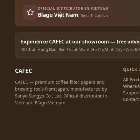
OFFICIAL DISTRIBUTOR IN VIETNAM
Blagu Việt Nam
SieuThiCafe.vn
Experience CAFEC at our showroom — free advic
108 Tran Hung Dao, Ben Thanh Ward, Ho Chi Minh City • Zalo & 
QUICK 
CAFEC
All Prod
CAFEC — premium coffee filter papers and
Where t
brewing tools from Japan, manufactured by
Suppor
Sanyo Sangyo Co., Ltd. Official distributor in
Contact
Vietnam: Blagu Vietnam.