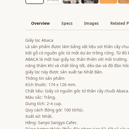
Overview
Specs
Images
Related 
Giấy lọc Abaca
Là sản phẩm được làm bằng vật liệu sợi thân cây ch
bột gỗ có nguồn gốc từ một dự án trồng rừng. Từ đó ta
ABACA là một loại giấy lọc thân thiện với môi trường. 
năng thấm khí và chất lỏng tốt, dẻo dai và độ đàn hồi 
giấy lọc này được sản xuất tại Nhật Bản.
Thông tin sản phẩm
Kích thước: 174 x 126 mm.
Chất liệu: Giấy có nguồn gốc từ thân cây chuối Abaca
Màu sắc: Trắng.
Dung tích: 2-4 cup.
Quy cách đóng gói: 100 tờ/túi.
Xuất xứ: Nhật.
Hãng: Sanyo Sangyo Cafec.
Dùng tương thích: Phễu đáy nhọn size 02, tất cả các