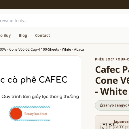
o Buy
Blog
Contact
100W - Cone V60-02 Cup-4 100-Sheets - White - Abaca
PHỄU LỌC/ POUR-
Cafec P
Cone V6
- White
Sanyo Sangyo 
Japanes
🇯🇵
CAFEC pr