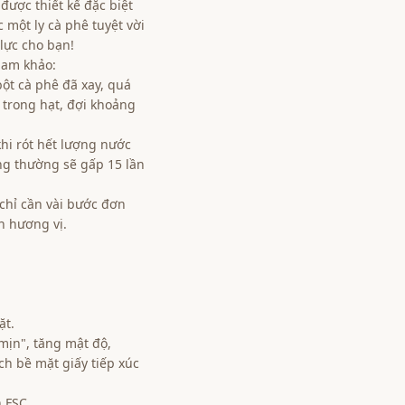
được thiết kế đặc biệt
 một ly cà phê tuyệt vời
 lực cho bạn!
ham khảo:
ột cà phê đã xay, quá
 trong hạt, đợi khoảng
hi rót hết lượng nước
g thường sẽ gấp 15 lần
, chỉ cần vài bước đơn
n hương vị.
ặt.
mịn", tăng mật độ,
ch bề mặt giấy tiếp xúc
 FSC.