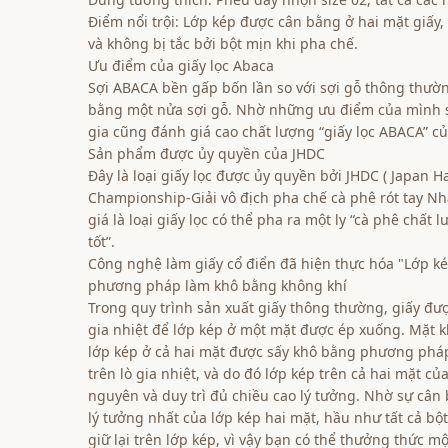
Điểm nổi trội: Lớp kép được cân bằng ở hai mặt giấy
và không bị tắc bởi bột mịn khi pha chế.
Ưu điểm của giấy lọc Abaca
Sợi ABACA bền gấp bốn lần so với sợi gỗ thông thư
bằng một nửa sợi gỗ. Nhờ những ưu điểm của mình s
gia cũng đánh giá cao chất lượng “giấy lọc ABACA” củ
Sản phẩm được ủy quyền của JHDC
Đây là loại giấy lọc được ủy quyền bởi JHDC ( Japan 
Championship-Giải vô địch pha chế cà phê rót tay Nh
giá là loại giấy lọc có thể pha ra một ly “cà phê chất 
tốt”.
Công nghệ làm giấy cổ điển đã hiện thực hóa "Lớp k
phương pháp làm khô bằng không khí
Trong quy trình sản xuất giấy thông thường, giấy đượ
gia nhiệt để lớp kép ở một mặt được ép xuống. Mặt 
lớp kép ở cả hai mặt được sấy khô bằng phương phá
trên lò gia nhiệt, và do đó lớp kép trên cả hai mặt củ
nguyên và duy trì đủ chiều cao lý tưởng. Nhờ sự cân
lý tưởng nhất của lớp kép hai mặt, hầu như tất cả b
giữ lại trên lớp kép, vì vậy bạn có thể thưởng thức m