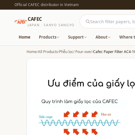
Official CAFEC distributor in Vietnam
CAFEC
JAPAN · SANYO SANGYO
Home
Products
Support
About
Where t
Home
/
All Products
/
Phễu lọc/ Pour-over
/
Cafec Paper Filter AC4-