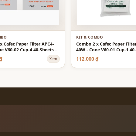
MBO
KIT & COMBO
 Cafec Paper Filter APC4-
Combo 2 x Cafec Paper Filte
e V60-02 Cup-4 40-Sheets -
40W - Cone V60-01 Cup-1 40-
Abaca+
White - Abaca+
₫
112.000 ₫
Xem