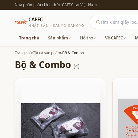
Nhà phân phối chính thức CAFEC tại Việt Nam
CAFEC
NHẬT BẢN · SANYO SANGYO
Trang chủ
Sản phẩm
Hỗ trợ
Về CAFEC
M
Trang chủ
/
Tất cả sản phẩm
/
Bộ & Combo
Bộ & Combo
(4)