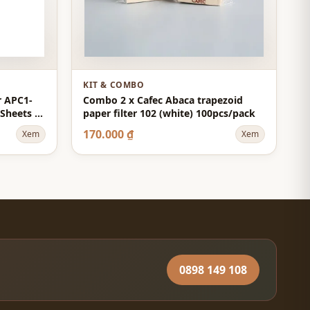
KIT & COMBO
r APC1-
Combo 2 x Cafec Abaca trapezoid
Sheets -
paper filter 102 (white) 100pcs/pack
170.000 ₫
Xem
Xem
0898 149 108