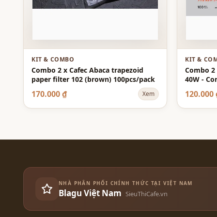
KIT & COMBO
KIT & CO
Combo 2 x Cafec Abaca trapezoid
Combo 2 x
paper filter 102 (brown) 100pcs/pack
40W - Con
White - 
170.000 ₫
120.000 
Xem
NHÀ PHÂN PHỐI CHÍNH THỨC TẠI VIỆT NAM
Blagu Việt Nam
SieuThiCafe.vn